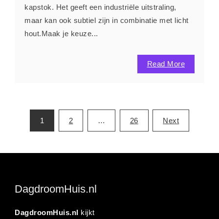
kapstok. Het geeft een industriële uitstraling,
maar kan ook subtiel zijn in combinatie met licht
hout.Maak je keuze...
Read More
Posts
1
2
…
26
Next
pagination
DagdroomHuis.nl
DagdroomHuis.nl
kijkt