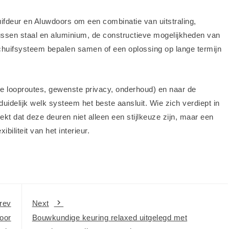
ifdeur en Aluwdoors om een combinatie van uitstraling,
tussen staal en aluminium, de constructieve mogelijkheden van
chuifsysteem bepalen samen of een oplossing op lange termijn
kse looproutes, gewenste privacy, onderhoud) en naar de
idelijk welk systeem het beste aansluit. Wie zich verdiept in
kt dat deze deuren niet alleen een stijlkeuze zijn, maar een
ibiliteit van het interieur.
rev
Next
oor
Bouwkundige keuring relaxed uitgelegd met