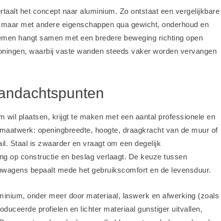
ertaalt het concept naar aluminium. Zo ontstaat een vergelijkbare
en, maar met andere eigenschappen qua gewicht, onderhoud en
temen hangt samen met een bredere beweging richting open
n woningen, waarbij vaste wanden steeds vaker worden vervangen
aandachtspunten
 wil plaatsen, krijgt te maken met een aantal professionele en
m maatwerk: openingbreedte, hoogte, draagkracht van de muur of
il. Staal is zwaarder en vraagt om een degelijk
ing op constructie en beslag verlaagt. De keuze tussen
loopwagens bepaalt mede het gebruikscomfort en de levensduur.
luminium, onder meer door materiaal, laswerk en afwerking (zoals
uceerde profielen en lichter materiaal gunstiger uitvallen,