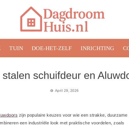
E
TUIN
DOE-HET-ZELF
INRICHTING
C
 stalen schuifdeur en Aluwd
April 29, 2026
luwdoors
zijn populaire keuzes voor wie een strakke, duurzame
mbineren een industriële look met praktische voordelen, zoals