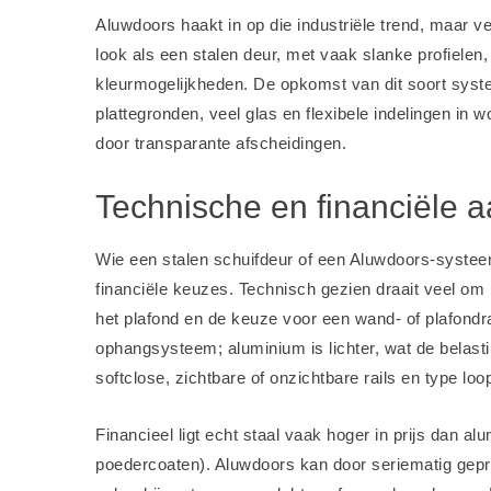
Aluwdoors haakt in op die industriële trend, maar v
look als een stalen deur, met vaak slanke profiel
kleurmogelijkheden. De opkomst van dit soort sys
plattegronden, veel glas en flexibele indelingen i
door transparante afscheidingen.
Technische en financiële 
Wie een stalen schuifdeur of een Aluwdoors-systeem
financiële keuzes. Technisch gezien draait veel o
het plafond en de keuze voor een wand- of plafondra
ophangsysteem; aluminium is lichter, wat de belast
softclose, zichtbare of onzichtbare rails en type 
Financieel ligt echt staal vaak hoger in prijs dan a
poedercoaten). Aluwdoors kan door seriematig geprod