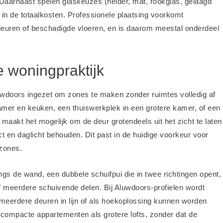
 Daarnaast spelen glaskeuzes (helder, mat, rookglas, gelaagd
l in de totaalkosten. Professionele plaatsing voorkomt
 deuren of beschadigde vloeren, en is daarom meestal onderdeel
e woningpraktijk
luwdoors ingezet om zones te maken zonder ruimtes volledig af
amer en keuken, een thuiswerkplek in een grotere kamer, of een
 maakt het mogelijk om de deur grotendeels uit het zicht te laten
ct en daglicht behouden. Dit past in de huidige voorkeur voor
 zones.
gs de wand, een dubbele schuifpui die in twee richtingen opent,
 meerdere schuivende delen. Bij Aluwdoors-profielen wordt
eerdere deuren in lijn of als hoekoplossing kunnen worden
 compacte appartementen als grotere lofts, zonder dat de