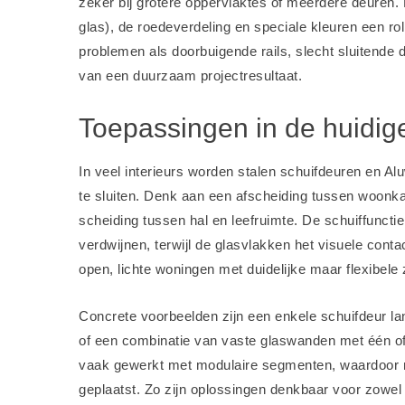
zeker bij grotere oppervlaktes of meerdere deuren.
glas), de roedeverdeling en speciale kleuren een ro
problemen als doorbuigende rails, slecht sluitende
van een duurzaam projectresultaat.
Toepassingen in de huidig
In veel interieurs worden stalen schuifdeuren en A
te sluiten. Denk aan een afscheiding tussen woonk
scheiding tussen hal en leefruimte. De schuiffunctie
verdwijnen, terwijl de glasvlakken het visuele conta
open, lichte woningen met duidelijke maar flexibele
Concrete voorbeelden zijn een enkele schuifdeur lan
of een combinatie van vaste glaswanden met één of
vaak gewerkt met modulaire segmenten, waardoor m
geplaatst. Zo zijn oplossingen denkbaar voor zowel