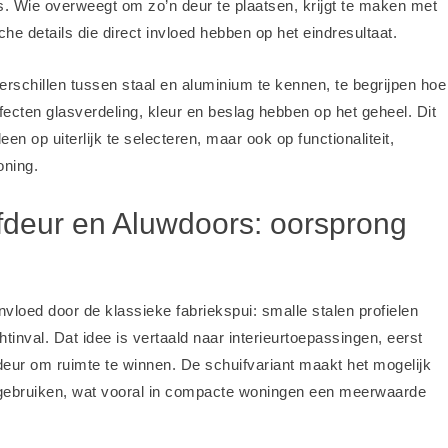
s. Wie overweegt om zo’n deur te plaatsen, krijgt te maken met
he details die direct invloed hebben op het eindresultaat.
erschillen tussen staal en aluminium te kennen, te begrijpen hoe
ecten glasverdeling, kleur en beslag hebben op het geheel. Dit
en op uiterlijk te selecteren, maar ook op functionaliteit,
oning.
ifdeur en Aluwdoors: oorsprong
ïnvloed door de klassieke fabriekspui: smalle stalen profielen
inval. Dat idee is vertaald naar interieurtoepassingen, eerst
ifdeur om ruimte te winnen. De schuifvariant maakt het mogelijk
e gebruiken, wat vooral in compacte woningen een meerwaarde