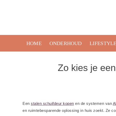
Skip
to
content
HOME
ONDERHOUD
LIFESTYL
Zo kies je een
Een
stalen schuifdeur kopen
en de systemen van
A
en ruimtebesparende oplossing in huis zoekt. Ze co