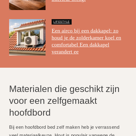
LIFESTYLE
Een airco bij een dakkapel: zo
houd je de zolderkamer koel en
comfortabel Een dakkapel
verandert ee
Materialen die geschikt zijn
voor een zelfgemaakt
hoofdbord
Bij een hoofdbord bed zelf maken heb je verrassend
veel materiaalkeuze. Hout is populair vanwege de