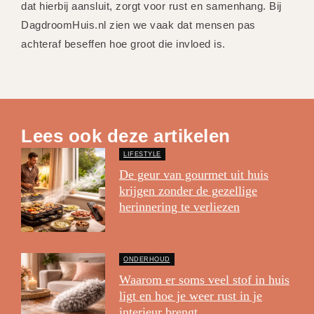
dat hierbij aansluit, zorgt voor rust en samenhang. Bij
DagdroomHuis.nl zien we vaak dat mensen pas
achteraf beseffen hoe groot die invloed is.
Lees ook deze artikelen
LIFESTYLE
De geur van gourmet uit huis
krijgen zonder de gezellige
herinnering te verliezen
ONDERHOUD
Waarom er soms veel stof in huis
ligt en hoe je weer rust in je
interieur brengt