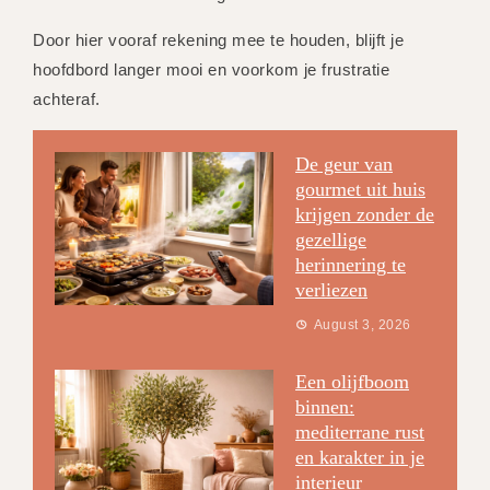
Door hier vooraf rekening mee te houden, blijft je
hoofdbord langer mooi en voorkom je frustratie
achteraf.
De geur van
gourmet uit huis
krijgen zonder de
gezellige
herinnering te
verliezen
August 3, 2026
Een olijfboom
binnen:
mediterrane rust
en karakter in je
interieur