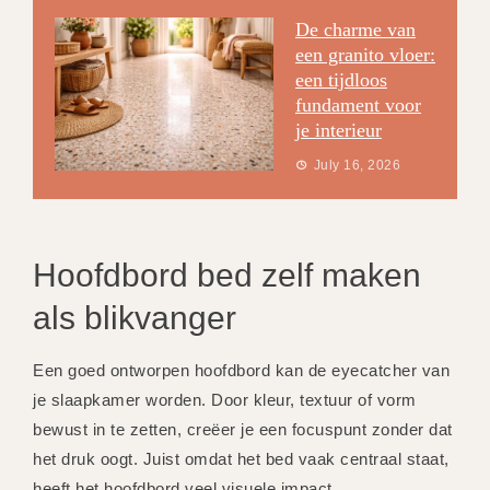
De charme van
een granito vloer:
een tijdloos
fundament voor
je interieur
July 16, 2026
Hoofdbord bed zelf maken
als blikvanger
Een goed ontworpen hoofdbord kan de eyecatcher van
je slaapkamer worden. Door kleur, textuur of vorm
bewust in te zetten, creëer je een focuspunt zonder dat
het druk oogt. Juist omdat het bed vaak centraal staat,
heeft het hoofdbord veel visuele impact.