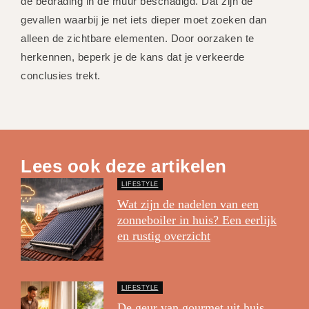
de bedrading in de muur beschadigd. Dat zijn de
gevallen waarbij je net iets dieper moet zoeken dan
alleen de zichtbare elementen. Door oorzaken te
herkennen, beperk je de kans dat je verkeerde
conclusies trekt.
Lees ook deze artikelen
LIFESTYLE
Wat zijn de nadelen van een
zonneboiler in huis? Een eerlijk
en rustig overzicht
LIFESTYLE
De geur van gourmet uit huis