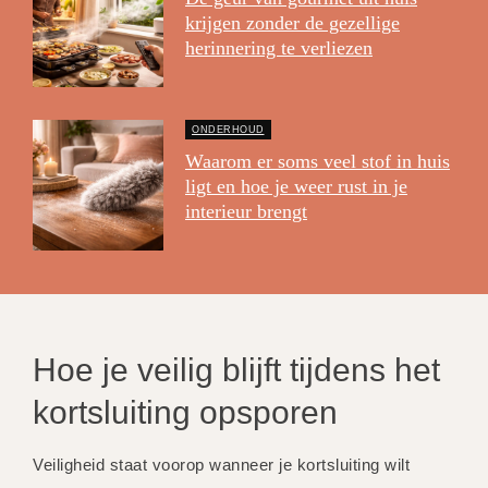
krijgen zonder de gezellige
herinnering te verliezen
ONDERHOUD
Waarom er soms veel stof in huis
ligt en hoe je weer rust in je
interieur brengt
Hoe je veilig blijft tijdens het
kortsluiting opsporen
Veiligheid staat voorop wanneer je kortsluiting wilt