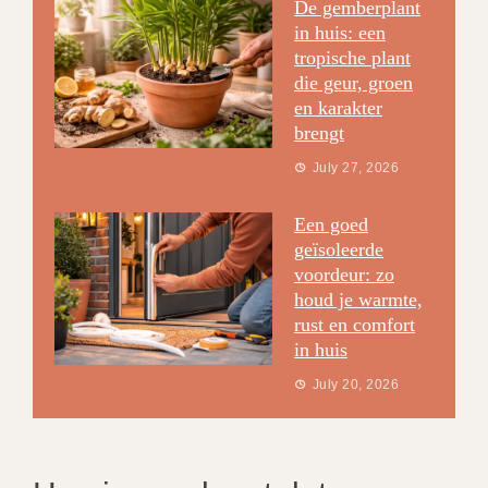
De gemberplant
in huis: een
tropische plant
die geur, groen
en karakter
brengt
July 27, 2026
Een goed
geïsoleerde
voordeur: zo
houd je warmte,
rust en comfort
in huis
July 20, 2026