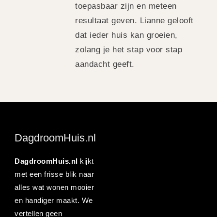
toepasbaar zijn en meteen
resultaat geven. Lianne gelooft
dat ieder huis kan groeien,
zolang je het stap voor stap
aandacht geeft.
DagdroomHuis.nl
DagdroomHuis.nl
kijkt
met een frisse blik naar
alles wat wonen mooier
en handiger maakt. We
vertellen geen