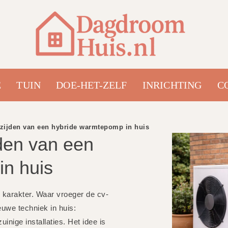
E
TUIN
DOE-HET-ZELF
INRICHTING
C
zijden van een hybride warmtepomp in huis
den van een
in huis
karakter. Waar vroeger de cv-
euwe techniek in huis:
ige installaties. Het idee is