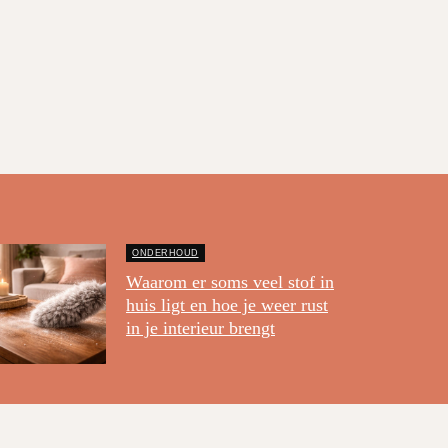
ONDERHOUD
Waarom er soms veel stof in
huis ligt en hoe je weer rust
in je interieur brengt