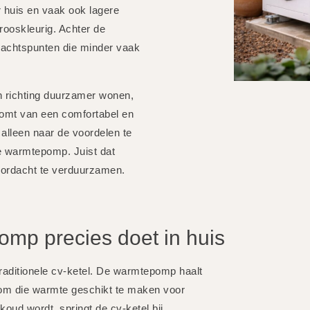
 huis en vaak ook lagere
rooskleurig. Achter de
ndachtspunten die minder vaak
 richting duurzamer wonen,
omt van een comfortabel en
alleen naar de voordelen te
e warmtepomp. Juist dat
doordacht te verduurzamen.
mp precies doet in huis
ditionele cv-ketel. De warmtepomp haalt
it om die warmte geschikt te maken voor
oud wordt, springt de cv-ketel bij.