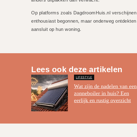
Op platforms zoals DagdroomHuis.nl verschijnen 
enthousiast begonnen, maar onderweg ontdekten da
aansluit op hun woning.
Lees ook deze artikelen
LIFESTYLE
Wat zijn de nadelen van een
zonneboiler in huis? Een
eerlijk en rustig overzicht