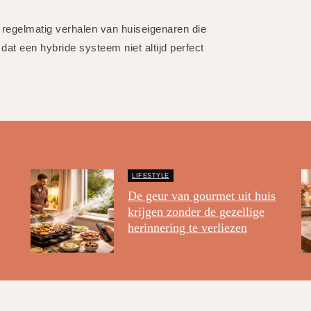
regelmatig verhalen van huiseigenaren die
t een hybride systeem niet altijd perfect
LIFESTYLE
De geur van gourmet uit huis
krijgen zonder de gezellige
herinnering te verliezen