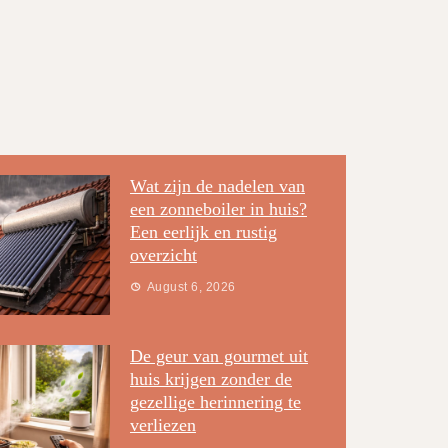
Wat zijn de nadelen van
een zonneboiler in huis?
Een eerlijk en rustig
overzicht
August 6, 2026
De geur van gourmet uit
huis krijgen zonder de
gezellige herinnering te
verliezen