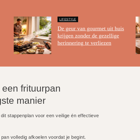
LIFESTYLE
De geur van gourmet uit huis
krijgen zonder de gezellige
herinnering te verliezen
 een frituurpan
gste manier
dit stappenplan voor een veilige én effectieve
pan volledig afkoelen voordat je begint.