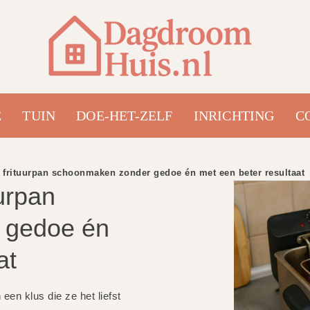
E
TUIN
DOE-HET-ZELF
INRICHTING
C
 frituurpan schoonmaken zonder gedoe én met een beter resultaat
urpan
 gedoe én
at
en klus die ze het liefst