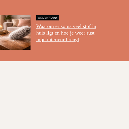
ONDERHOUD
Waarom er soms veel stof in
huis ligt en hoe je weer rust
in je interieur brengt