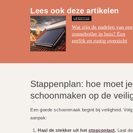
Lees ook deze artikelen
LIFESTYLE
Wat zijn de nadelen van een
zonneboiler in huis? Een
eerlijk en rustig overzicht
Stappenplan: hoe moet je
schoonmaken op de veili
Een goede schoonmaak begint bij veiligheid. Volg 
aanpak:
Haal de stekker uit het
stopcontact
.
Laat de 