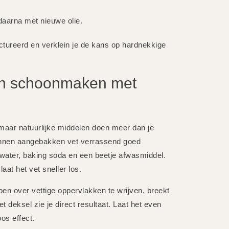
aarna met nieuwe olie.
ctureerd en verklein je de kans op hardnekkige
pan schoonmaken met
maar natuurlijke middelen doen meer dan je
kunnen aangebakken vet verrassend goed
 water, baking soda en een beetje afwasmiddel.
aat het vet sneller los.
oen over vettige oppervlakken te wrijven, breekt
et deksel zie je direct resultaat. Laat het even
os effect.