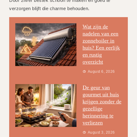
Door zilver bestek schoon te maken en goed te
verzorgen blijft die charme behouden.
Wat zijn de
nadelen van een
zonneboiler in
huis? Een eerlijk
en rustig
overzicht
August 6, 2026
De geur van
gourmet uit huis
krijgen zonder de
gezellige
herinnering te
verliezen
August 3, 2026