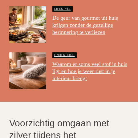
LIFESTYLE
De geur van gourmet uit huis
krijgen zonder de gezellige
herinnering te verliezen
ONDERHOUD
Waarom er soms veel stof in huis
ligt en hoe je weer rust in je
interieur brengt
Voorzichtig omgaan met
zilver tijdens het