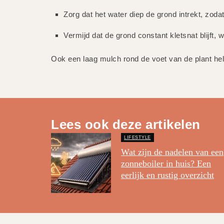
Zorg dat het water diep de grond intrekt, zodat
Vermijd dat de grond constant kletsnat blijft, 
Ook een laag mulch rond de voet van de plant hel
Lees ook deze artikelen
LIFESTYLE
Wat zijn de nadelen van een
zonneboiler in huis? Een
eerlijk en rustig overzicht