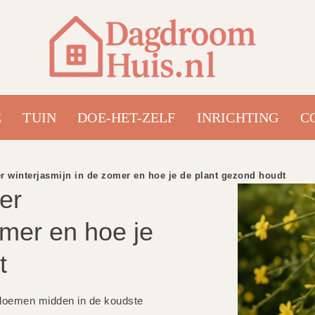
E
TUIN
DOE-HET-ZELF
INRICHTING
C
r winterjasmijn in de zomer en hoe je de plant gezond houdt
er
omer en hoe je
t
 bloemen midden in de koudste