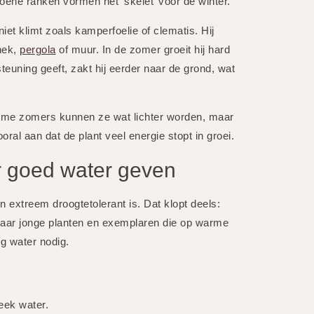
groene ranken vormen het ‘skelet’ voor de winter.
iet klimt zoals kamperfoelie of clematis. Hij
hek,
pergola
of muur. In de zomer groeit hij hard
teuning geeft, zakt hij eerder naar de grond, wat
warme zomers kunnen ze wat lichter worden, maar
oral aan dat de plant veel energie stopt in groei.
r goed water geven
 extreem droogtetolerant is. Dat klopt deels:
aar jonge planten en exemplaren die op warme
g water nodig.
eek water.