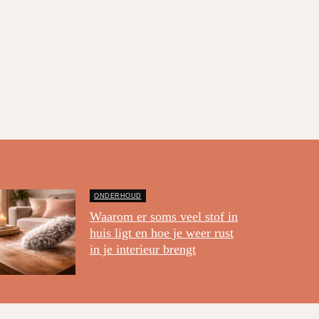
ONDERHOUD
Waarom er soms veel stof in
huis ligt en hoe je weer rust
in je interieur brengt