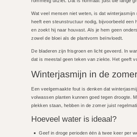
rommelig uitziet. Dat is normaal: juist die lange 
Wat veel mensen niet weten, is dat winterjasmijn n
heeft een steunstructuur nodig, bijvoorbeeld een 
en zoekt hij naar houvast. Als je hem geen onders
zowel de bloei als de plantvorm beïnvloedt.
De bladeren zijn frisgroen en licht geveerd. In 
dat is meestal geen teken van ziekte. Het geeft vo
Winterjasmijn in de zome
Een veelgemaakte fout is denken dat winterjasmijn
volwassen planten kunnen goed tegen droogte. M
plekken staan, hebben in de zomer juist regelmati
Hoeveel water is ideaal?
Geef in droge perioden één à twee keer per w