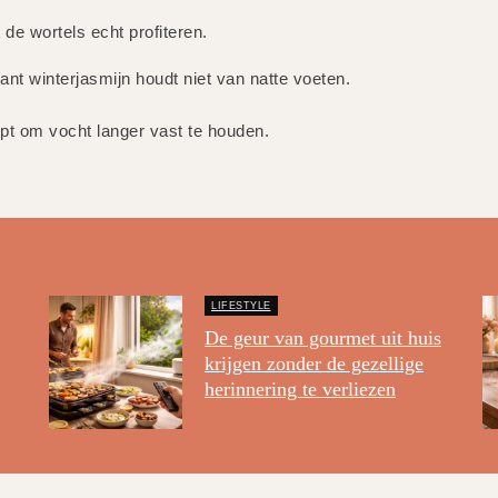
 de wortels echt profiteren.
want winterjasmijn houdt niet van natte voeten.
pt om vocht langer vast te houden.
LIFESTYLE
De geur van gourmet uit huis
krijgen zonder de gezellige
herinnering te verliezen