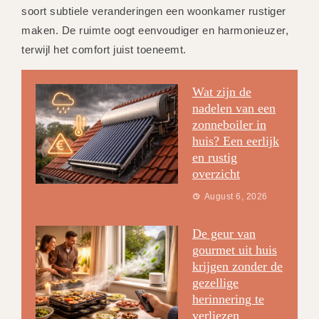
soort subtiele veranderingen een woonkamer rustiger
maken. De ruimte oogt eenvoudiger en harmonieuzer,
terwijl het comfort juist toeneemt.
Wat zijn de
nadelen van een
zonneboiler in
huis? Een eerlijk
en rustig
overzicht
August 6, 2026
De geur van
gourmet uit huis
krijgen zonder de
gezellige
herinnering te
verliezen