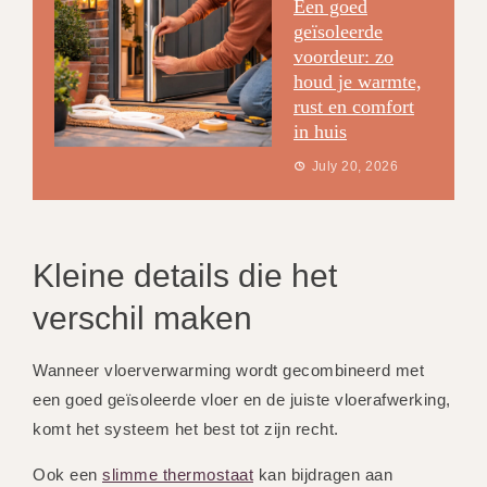
Een goed
geïsoleerde
voordeur: zo
houd je warmte,
rust en comfort
in huis
July 20, 2026
Kleine details die het
verschil maken
Wanneer vloerverwarming wordt gecombineerd met
een goed geïsoleerde vloer en de juiste vloerafwerking,
komt het systeem het best tot zijn recht.
Ook een
slimme thermostaat
kan bijdragen aan