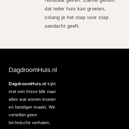
resultaat geven. Lianne gelooft
dat ieder huis kan groeien,
zolang je het stap voor stap
aandacht geeft.
DagdroomHuis.nl
DagdroomHuis.nl
kijkt
met een frisse blik naar
alles wat wonen mooier
en handiger maakt. We
vertellen geen
technische verhalen,