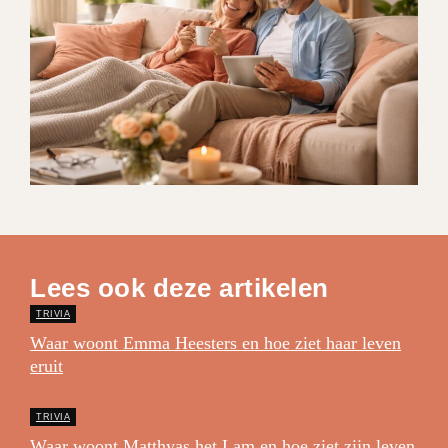
Lees ook deze artikelen
TRIVIA
Waar woont Emma Heesters en hoe ziet haar leven
eruit
TRIVIA
Waar woont Matthyas het Lam en hoe ziet zijn leven